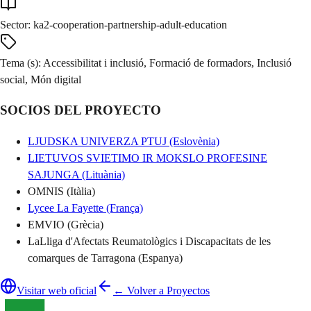
Sector
:
ka2-cooperation-partnership-adult-education
Tema (s)
:
Accessibilitat i inclusió, Formació de formadors, Inclusió
social, Món digital
SOCIOS DEL PROYECTO
LJUDSKA UNIVERZA PTUJ (Eslovènia)
LIETUVOS SVIETIMO IR MOKSLO PROFESINE
SAJUNGA (Lituània)
OMNIS (Itàlia)
Lycee La Fayette (França)
EMVIO (Grècia)
LaLliga d'Afectats Reumatològics i Discapacitats de les
comarques de Tarragona (Espanya)
Visitar web oficial
← Volver a Proyectos