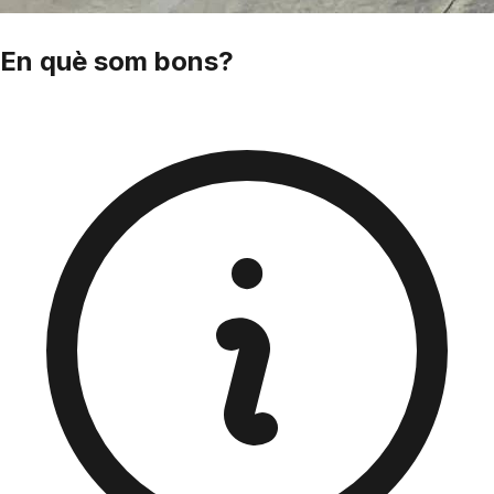
En què som
bons
?