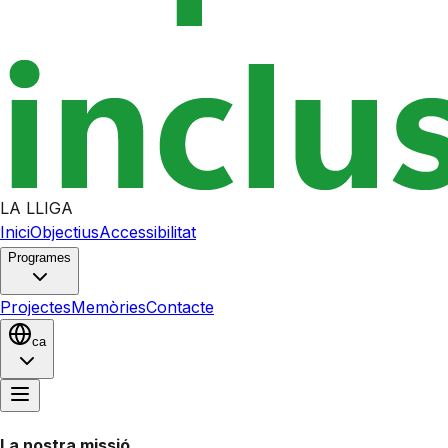
LA LLIGA
Inici
Objectius
Accessibilitat
Programes
Projectes
Memòries
Contacte
ca
La nostra missió